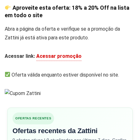
Aproveite esta oferta:
18%
a
20% Off
na lista
em todo o site
Abra a página da oferta e verifique se a promoção da
Zattini já está ativa para este produto.
Acessar link:
Acessar promoção
Oferta válida enquanto estiver disponível no site.
OFERTAS RECENTES
Ofertas recentes da Zattini
0 ofertas ativas | 0 atualizadas nos últimos 7 dias. Confira