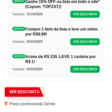
Ganhe 15% OFF na lista em todo o site*
OFERTA
(Cupom: TOPZAT)!
Validade:
31/10/2028
VER DESCONTO
Compre 1 item da lista e leve um mimo
OFERTA
por R$9,99!
Validade:
02/03/2029
VER DESCONTO
Acima de R$ 239, LEVE 1 carteira por
OFERTA
R$ 1!
Validade:
02/03/2029
VER DESCONTO
VER DESCONTO
Preço promocional Zattini