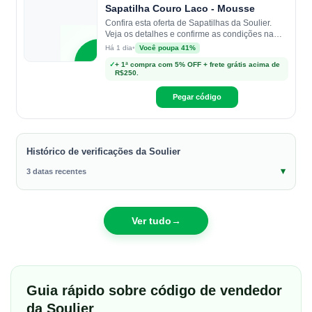
Sapatilha Couro Laco - Mousse
Confira esta oferta de Sapatilhas da Soulier.
Veja os detalhes e confirme as condições na
loja.
•
Você poupa 41%
Há 1 dia
S
✓
+ 1ª compra com 5% OFF + frete grátis acima de
R$250.
Soulier
Pegar código
Histórico de verificações da Soulier
3 datas recentes
Ver tudo
→
Guia rápido sobre código de vendedor
da Soulier