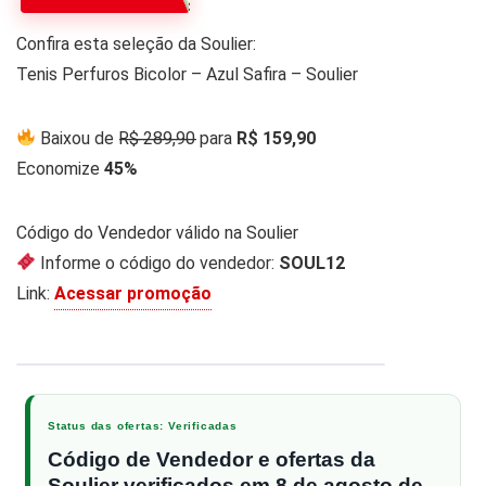
Confira esta seleção da Soulier:
Tenis Perfuros Bicolor – Azul Safira – Soulier
Baixou de R̶$̶ ̶2̶8̶9̶,̶9̶0̶ para
R$ 159,90
Economize
45%
Código do Vendedor válido na Soulier
Informe o código do vendedor:
SOUL12
Link:
Acessar promoção
1 / 2
‹
›
Status das ofertas: Verificadas
Código de Vendedor e ofertas da
Soulier verificados em 8 de agosto de