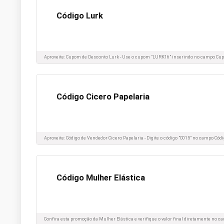
Código Lurk
Aproveite: Cupom de Desconto Lurk - Use o cupom "LURK16" inserindo no campo Cu
Código Cicero Papelaria
Aproveite: Código de Vendedor Cicero Papelaria - Digite o código "C015" no campo Cód
Código Mulher Elástica
Confira esta promoção da Mulher Elástica e verifique o valor final diretamente no ca