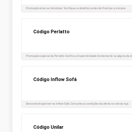
Promoção ativa na Individual. Verifique os detalhes antes de finalizar a compra.
Código Perlatto
Promoção especial da Perlatto. Confira a disponibilidade diretamente na página da of
Código Inflow Sofá
Desconto disponível na Inflow Sofá. Consulte as condições da oferta no site da loja.
Código Unilar