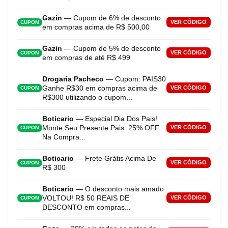
Gazin
— Cupom de 6% de desconto
VER CÓDIGO
CUPOM
em compras acima de R$ 500,00
Gazin
— Cupom de 5% de desconto
VER CÓDIGO
CUPOM
em compras de até R$ 499
Drogaria Pacheco
— Cupom: PAIS30
Ganhe R$30 em compras acima de
VER CÓDIGO
CUPOM
R$300 utilizando o cupom...
Boticario
— Especial Dia Dos Pais!
Monte Seu Presente Pais: 25% OFF
VER CÓDIGO
CUPOM
Na Compra...
Boticario
— Frete Grátis Acima De
VER CÓDIGO
CUPOM
R$ 300
Boticario
— O desconto mais amado
VOLTOU! R$ 50 REAIS DE
VER CÓDIGO
CUPOM
DESCONTO em compras...