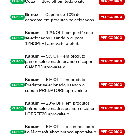
Coza
— 20% off em todo o site
VER CÓDIGO
CUPOM
Brinox
— Cupom de 10% de
VER CÓDIGO
CUPOM
desconto em produtos selecionados
Kabum
— 12% OFF em periféricos
selecionados usando o cupom
VER CÓDIGO
CUPOM
12NOPERI aproveite a oferta...
Kabum
— 5% OFF em produto
gamer selecionado usando o cupom
VER CÓDIGO
CUPOM
GAMER5 aproveite o...
Kabum
— 5% OFF em produto
Predator selecionado usando o
VER CÓDIGO
CUPOM
cupom PREDATOR5 aproveite o...
Kabum
— 20% OFF em produtos
Lofree selecionados usando o cupom
VER CÓDIGO
CUPOM
LOFREE20 aproveite o...
Kabum
— 5% OFF no controle sem
fio Microsoft Xbox branco aproveite o
VER CÓDIGO
CUPOM