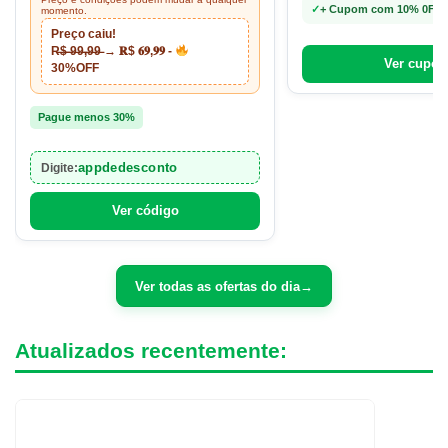
✓
+ Cupom com 10% 0FF n
momento.
Preço caiu!
R̶$̶ ̶9̶9̶,̶9̶9̶ → 𝐑$ 𝟔𝟗,𝟗𝟗 -
Ver cupo
30%OFF
Pague menos 30%
appdedesconto
Digite:
Ver código
Ver todas as ofertas do dia
→
Atualizados recentemente: