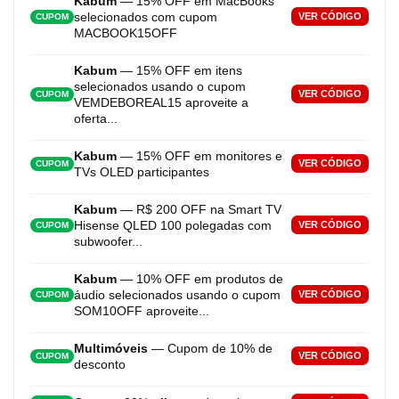
Kabum
— 15% OFF em MacBooks
selecionados com cupom
VER CÓDIGO
CUPOM
MACBOOK15OFF
Kabum
— 15% OFF em itens
selecionados usando o cupom
VER CÓDIGO
CUPOM
VEMDEBOREAL15 aproveite a
oferta...
Kabum
— 15% OFF em monitores e
VER CÓDIGO
CUPOM
TVs OLED participantes
Kabum
— R$ 200 OFF na Smart TV
Hisense QLED 100 polegadas com
VER CÓDIGO
CUPOM
subwoofer...
Kabum
— 10% OFF em produtos de
áudio selecionados usando o cupom
VER CÓDIGO
CUPOM
SOM10OFF aproveite...
Multimóveis
— Cupom de 10% de
VER CÓDIGO
CUPOM
desconto