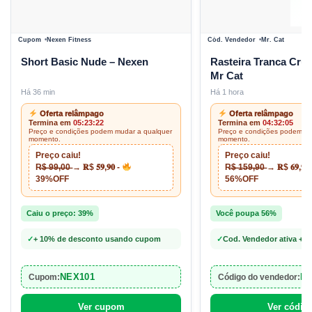
Cupom
Nexen Fitness
Cód. Vendedor
Mr. Cat
Short Basic Nude – Nexen
Rasteira Tranca Cruz
Mr Cat
Há 36 min
Há 1 hora
Oferta relâmpago
Oferta relâmpago
Termina em
05:23:21
Termina em
04:32:04
Preço e condições podem mudar a qualquer
Preço e condições podem mu
momento.
momento.
Preço caiu!
Preço caiu!
R̶$̶ ̶9̶9̶,̶0̶0̶ → 𝐑$ 𝟓𝟗,𝟗𝟎 -
R̶$̶ ̶1̶5̶9̶,̶9̶0̶ → 𝐑$ 𝟔𝟗,𝟗𝟎
39%OFF
56%OFF
Caiu o preço: 39%
Você poupa 56%
✓
+ 10% de desconto usando cupom
✓
Cod. Vendedor ativa +
NEX101
M
Cupom:
Código do vendedor:
Ver cupom
Ver códig