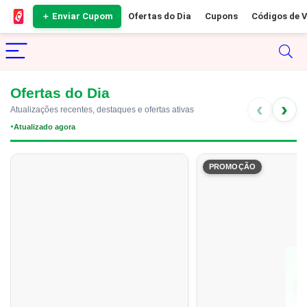
＋ Enviar Cupom
Ofertas do Dia
Cupons
Códigos de 
Ofertas do Dia
‹
›
Atualizações recentes, destaques e ofertas ativas
Atualizado agora
●
PROMOÇÃO