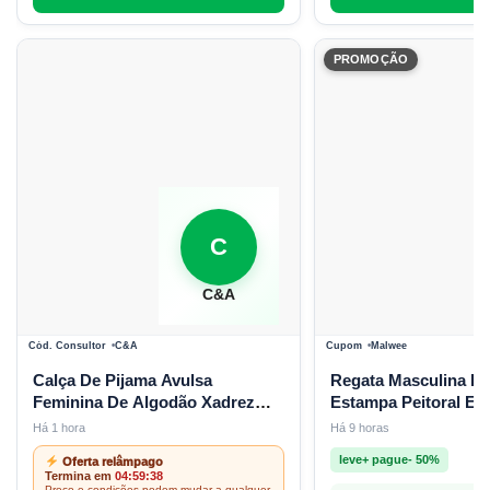
PROMOÇÃO
C
C&A
Cód. Consultor
C&A
Cupom
Malwee
Calça De Pijama Avulsa
Regata Masculina Re
Feminina De Algodão Xadrez
Estampa Peitoral E 
Vinho
Malha Linho Verde
Há 1 hora
Há 9 horas
leve+ pague- 50%
Oferta relâmpago
Termina em
04:59:37
Preço e condições podem mudar a qualquer