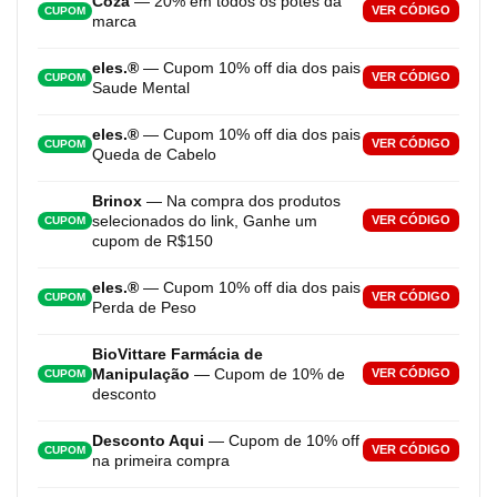
Coza
— 20% em todos os potes da
VER CÓDIGO
CUPOM
marca
eles.®
— Cupom 10% off dia dos pais
VER CÓDIGO
CUPOM
Saude Mental
eles.®
— Cupom 10% off dia dos pais
VER CÓDIGO
CUPOM
Queda de Cabelo
Brinox
— Na compra dos produtos
selecionados do link, Ganhe um
VER CÓDIGO
CUPOM
cupom de R$150
eles.®
— Cupom 10% off dia dos pais
VER CÓDIGO
CUPOM
Perda de Peso
BioVittare Farmácia de
Manipulação
— Cupom de 10% de
VER CÓDIGO
CUPOM
desconto
Desconto Aqui
— Cupom de 10% off
VER CÓDIGO
CUPOM
na primeira compra