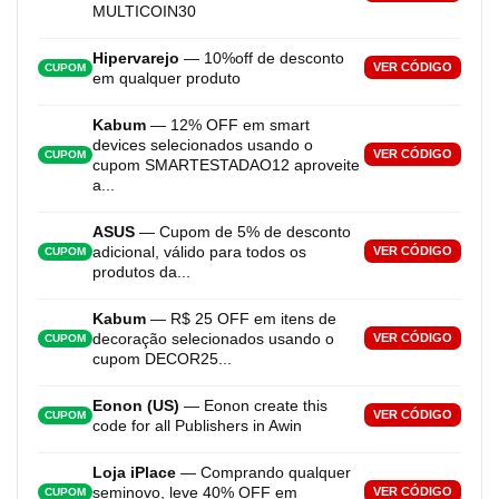
MULTICOIN30
Hipervarejo
— 10%off de desconto
VER CÓDIGO
CUPOM
em qualquer produto
Kabum
— 12% OFF em smart
devices selecionados usando o
VER CÓDIGO
CUPOM
cupom SMARTESTADAO12 aproveite
a...
ASUS
— Cupom de 5% de desconto
adicional, válido para todos os
VER CÓDIGO
CUPOM
produtos da...
Kabum
— R$ 25 OFF em itens de
decoração selecionados usando o
VER CÓDIGO
CUPOM
cupom DECOR25...
Eonon (US)
— Eonon create this
VER CÓDIGO
CUPOM
code for all Publishers in Awin
Loja iPlace
— Comprando qualquer
seminovo, leve 40% OFF em
VER CÓDIGO
CUPOM