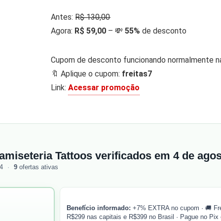
Antes: R̶$̶ ̶1̶3̶0̶,̶0̶0̶
Agora:
R$ 59,00
– 💸
55%
de desconto
Cupom de desconto funcionando normalmente na
🔖 Aplique o cupom:
freitas7
Link:
Acessar promoção
amiseteria Tattoos verificados em 4 de ago
54
·
9
ofertas ativas
Benefício informado:
+7% EXTRA no cupom · 🚚 Frete
R$299 nas capitais e R$399 no Brasil · Pague no Pi