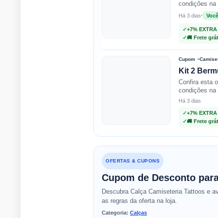
condições na 
Há 3 dias
•
Voc
✓
+7% EXTRA
✓
🚚 Frete grá
Cupom
Camiset
Kit 2 Ber
Confira esta 
condições na 
Há 3 dias
✓
+7% EXTRA
✓
🚚 Frete grá
OFERTAS & CUPONS
Cupom de Desconto para 
Descubra Calça Camiseteria Tattoos e av
as regras da oferta na loja.
Categoria:
Calças