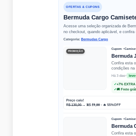
OFERTAS & CUPONS
Bermuda Cargo Camisete
Acesse uma seleção organizada de Bermud
no checkout, quando aplicável, e confira 
Categoria:
Bermudas Cargo
Cupom
Camiset
PROMOÇÃO
Bermuda Je
Confira esta 
condições na 
Há 3 dias
•
leve
CT
✓
+7% EXTRA
✓
🚚 Frete grá
Camiseteria
Preço caiu!
Tattoos
R̶$̶ ̶1̶3̶0̶,̶0̶0̶ → 𝐑$ 𝟓𝟗,𝟎𝟎 - 🔥 55%OFF
Cupom
Camiset
Bermuda C
Confira esta 