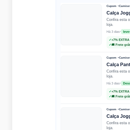
Cupom
Camiset
Calça Jog
Confira esta 
loja.
Há 3 dias
•
leve
✓
+7% EXTRA
✓
🚚 Frete grá
Cupom
Camiset
Calça Pant
Confira esta 
loja.
Há 3 dias
•
Des
✓
+7% EXTRA
✓
🚚 Frete grá
Cupom
Camiset
Calça Jogg
Confira esta 
loja.