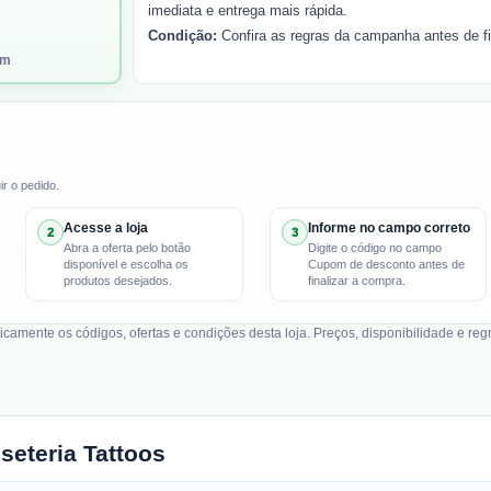
imediata e entrega mais rápida.
Condição:
Confira as regras da campanha antes de fi
om
r o pedido.
Acesse a loja
Informe no campo correto
2
3
Abra a oferta pelo botão
Digite o código no campo
disponível e escolha os
Cupom de desconto antes de
produtos desejados.
finalizar a compra.
mente os códigos, ofertas e condições desta loja. Preços, disponibilidade e reg
seteria Tattoos