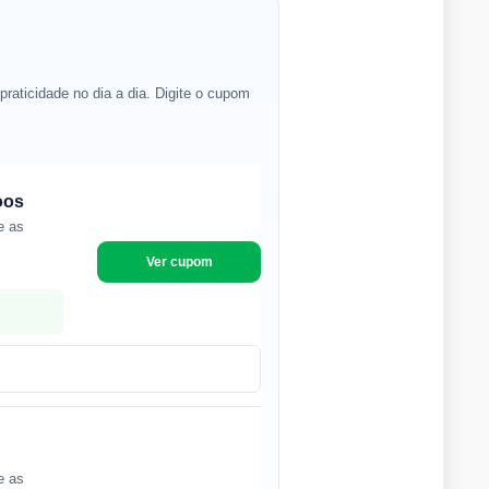
aticidade no dia a dia. Digite o cupom
oos
e as
Ver cupom
e as