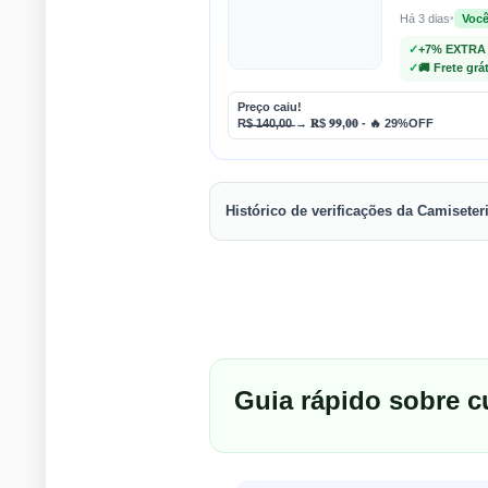
Há 3 dias
•
Voc
✓
+7% EXTRA
✓
🚚 Frete grá
Preço caiu!
R̶$̶ ̶1̶4̶0̶,̶0̶0̶ → 𝐑$ 𝟗𝟗,𝟎𝟎 - 🔥 29%OFF
Histórico de verificações da Camiseter
Guia rápido sobre c