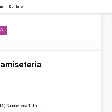
as
Contato
amiseteria
44 ) Camiseteria Tattoos