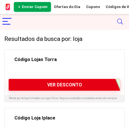
＋ Enviar Cupom
Ofertas do Dia
Cupons
Códigos de 
Resultados da busca por:
loja
Código Lojas Torra
VER DESCONTO
Oferta por tempo limitado na Lojas Torra. Veja as condições completas antes de comprar.
Código Loja Iplace