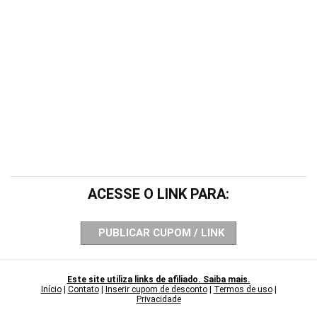
ACESSE O LINK PARA:
PUBLICAR CUPOM / LINK
Este site utiliza links de afiliado. Saiba mais.
Início
|
Contato
|
Inserir cupom de desconto
|
Termos de uso
|
Privacidade