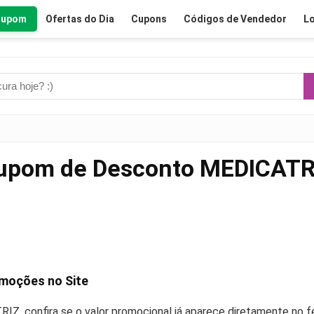
Cupom
Ofertas do Dia
Cupons
Códigos de Vendedor
Lo
upom de Desconto MEDICATR
omoções no Site
Z, confira se o valor promocional já aparece diretamente no 