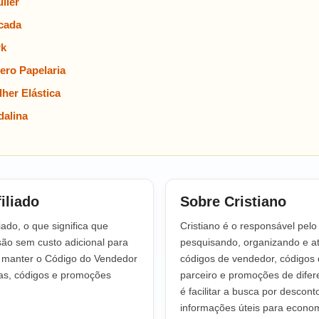
lier
cada
rk
ero Papelaria
her Elástica
alina
iliado
Sobre Cristiano
iado, o que significa que
Cristiano é o responsável pel
o sem custo adicional para
pesquisando, organizando e at
a manter o Código do Vendedor
códigos de vendedor, códigos 
tas, códigos e promoções
parceiro e promoções de difere
é facilitar a busca por descont
informações úteis para econo