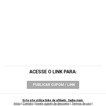
ACESSE O LINK PARA:
PUBLICAR CUPOM / LINK
Este site utiliza links de afiliado. Saiba mais.
Início
|
Contato
|
Inserir cupom de desconto
|
Termos de uso
|