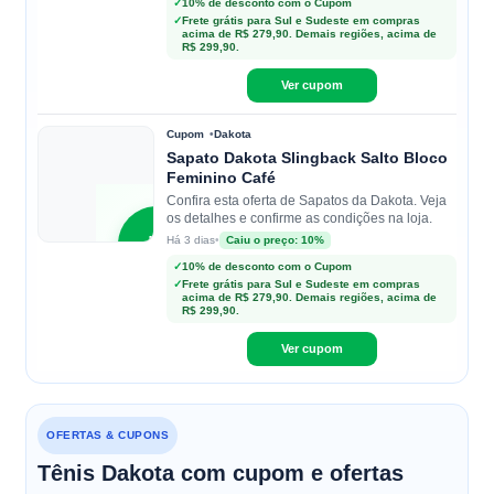
D
✓
10% de desconto com o Cupom
✓
Frete grátis para Sul e Sudeste em compras
acima de R$ 279,90. Demais regiões, acima de
Dakota
R$ 299,90.
Ver cupom
Cupom
Dakota
Sapato Dakota Slingback Salto Bloco
Feminino Café
Confira esta oferta de Sapatos da Dakota. Veja
os detalhes e confirme as condições na loja.
D
•
Caiu o preço: 10%
Há 3 dias
✓
10% de desconto com o Cupom
✓
Frete grátis para Sul e Sudeste em compras
Dakota
acima de R$ 279,90. Demais regiões, acima de
R$ 299,90.
Ver cupom
OFERTAS & CUPONS
Tênis Dakota com cupom e ofertas