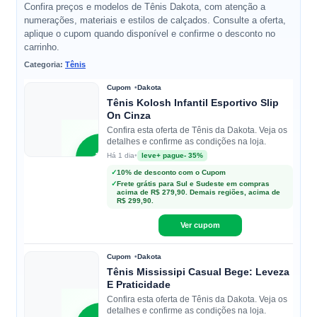
Confira preços e modelos de Tênis Dakota, com atenção a
numerações, materiais e estilos de calçados. Consulte a oferta,
aplique o cupom quando disponível e confirme o desconto no
carrinho.
Categoria:
Tênis
Cupom
Dakota
Tênis Kolosh Infantil Esportivo Slip
On Cinza
Confira esta oferta de Tênis da Dakota. Veja os
detalhes e confirme as condições na loja.
D
•
leve+ pague- 35%
Há 1 dia
✓
10% de desconto com o Cupom
✓
Frete grátis para Sul e Sudeste em compras
Dakota
acima de R$ 279,90. Demais regiões, acima de
R$ 299,90.
Ver cupom
Cupom
Dakota
Tênis Mississipi Casual Bege: Leveza
E Praticidade
Confira esta oferta de Tênis da Dakota. Veja os
detalhes e confirme as condições na loja.