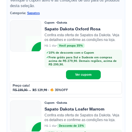
Verifique o cupom ativo e as condições de uso para os produtos
desta seleção.
Categoria:
Sapatos
Cupom
Dakota
Sapato Dakota Oxford Rosa
Confira esta oferta de Sapatos da Dakota. Veja
os detalhes e confirme as condições na loja.
•
Você poupa 35%
Há 1 dia
D
✓
10% de desconto com o Cupom
✓
Frete grátis para Sul e Sudeste em compras
acima de R$ 279,90. Demais regiões, acima de
Dakota
R$ 299,90.
Ver cupom
Preço caiu!
R̶$̶ ̶1̶9̶9̶,̶9̶0̶ → 𝐑$ 𝟏𝟐𝟗,𝟗𝟎 -
35%OFF
Cupom
Dakota
Sapato Dakota Loafer Marrom
Confira esta oferta de Sapatos da Dakota. Veja
os detalhes e confirme as condições na loja.
•
Desconto de 15%
Há 1 dia