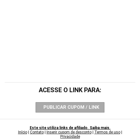
ACESSE O LINK PARA:
PUBLICAR CUPOM / LINK
Este site utiliza links de afiliado. Saiba mais.
Início
|
Contato
|
Inserir cupom de desconto
|
Termos de uso
|
Privacidade