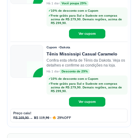
D
•
Você poupa 29%
Há 1 dia
✓
10% de desconto com o Cupom
✓
Frete grátis para Sul e Sudeste em compras
Dakota
acima de R$ 279,90. Demais regiões, acima de
R$ 299,90.
Ver cupom
Cupom
Dakota
Tênis Mississipi Casual Caramelo
Confira esta oferta de Tênis da Dakota. Veja os
detalhes e confirme as condições na loja.
•
Desconto de 29%
Há 1 dia
D
✓
10% de desconto com o Cupom
✓
Frete grátis para Sul e Sudeste em compras
acima de R$ 279,90. Demais regiões, acima de
Dakota
R$ 299,90.
Ver cupom
Preço caiu!
R̶$̶ ̶1̶6̶9̶,̶9̶0̶ → 𝐑$ 𝟏𝟏𝟗,𝟗𝟎 -
29%OFF