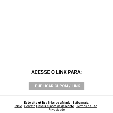
ACESSE O LINK PARA:
PUBLICAR CUPOM / LINK
Este site utiliza links de afiliado. Saiba mais.
Início
|
Contato
|
Inserir cupom de desconto
|
Termos de uso
|
Privacidade