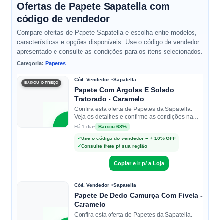
Ofertas de Papete Sapatella com
código de vendedor
Compare ofertas de Papete Sapatella e escolha entre modelos,
características e opções disponíveis. Use o código de vendedor
apresentado e consulte as condições para os itens selecionados.
Categoria:
Papetes
Cód. Vendedor
Sapatella
BAIXOU O PREÇO
Papete Com Argolas E Solado
Tratorado - Caramelo
Confira esta oferta de Papetes da Sapatella.
Veja os detalhes e confirme as condições na
loja.
S
•
Baixou 68%
Há 1 dia
✓
Use o código do vendedor = + 10% OFF
✓
Consulte frete p/ sua região
Sapatella
Copiar e Ir p/ a Loja
Cód. Vendedor
Sapatella
Papete De Dedo Camurça Com Fivela -
Caramelo
Confira esta oferta de Papetes da Sapatella.