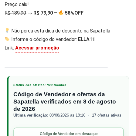
Preço caiu!
R̶$̶ ̶1̶8̶9̶,̶9̶0̶ →
R$ 79,90
–
58%OFF
Não perca esta dica de desconto na Sapatella
Informe o código do vendedor:
ELLA11
Link:
Acessar promoção
1 / 4
‹
›
Status das ofertas: Verificadas
Código de Vendedor e ofertas da
Sapatella verificados em 8 de agosto
de 2026
Última verificação:
08/08/2026 às 18:16
·
17
ofertas ativas
Código de Vendedor em destaque