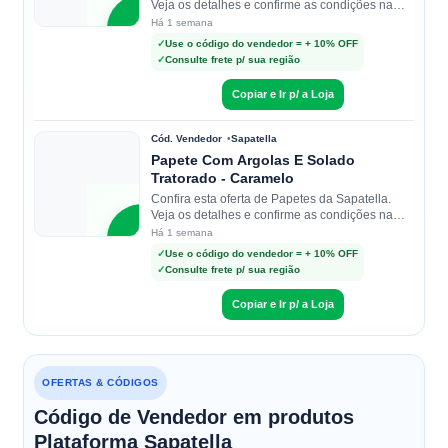
Veja os detalhes e confirme as condições na
loja.
S
Há 1 semana
✓
Use o código do vendedor = + 10% OFF
✓
Consulte frete p/ sua região
Sapatella
Copiar e Ir p/ a Loja
Cód. Vendedor
Sapatella
Papete Com Argolas E Solado
Tratorado - Caramelo
Confira esta oferta de Papetes da Sapatella.
Veja os detalhes e confirme as condições na
loja.
S
Há 1 semana
✓
Use o código do vendedor = + 10% OFF
✓
Consulte frete p/ sua região
Sapatella
Copiar e Ir p/ a Loja
OFERTAS & CÓDIGOS
Código de Vendedor em produtos
Plataforma Sapatella