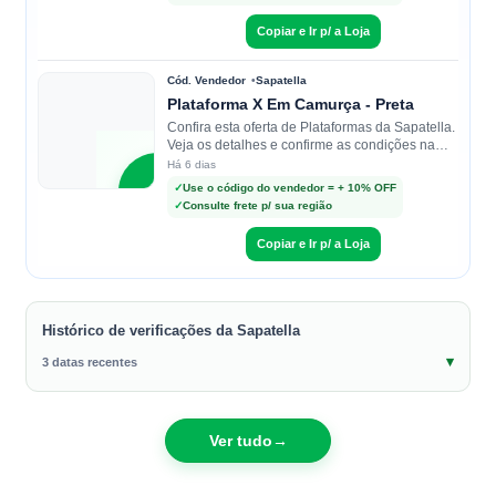
Sapatella
Copiar e Ir p/ a Loja
Cód. Vendedor
Sapatella
Plataforma X Em Camurça - Preta
Confira esta oferta de Plataformas da Sapatella.
Veja os detalhes e confirme as condições na
loja.
Há 6 dias
S
✓
Use o código do vendedor = + 10% OFF
✓
Consulte frete p/ sua região
Sapatella
Copiar e Ir p/ a Loja
Histórico de verificações da Sapatella
3 datas recentes
Ver tudo
→