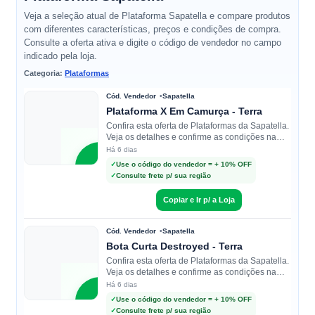
Veja a seleção atual de Plataforma Sapatella e compare produtos
com diferentes características, preços e condições de compra.
Consulte a oferta ativa e digite o código de vendedor no campo
indicado pela loja.
Categoria:
Plataformas
Cód. Vendedor
Sapatella
Plataforma X Em Camurça - Terra
Confira esta oferta de Plataformas da Sapatella.
Veja os detalhes e confirme as condições na
loja.
Há 6 dias
S
✓
Use o código do vendedor = + 10% OFF
✓
Consulte frete p/ sua região
Sapatella
Copiar e Ir p/ a Loja
Cód. Vendedor
Sapatella
Bota Curta Destroyed - Terra
Confira esta oferta de Plataformas da Sapatella.
Veja os detalhes e confirme as condições na
loja.
Há 6 dias
S
✓
Use o código do vendedor = + 10% OFF
✓
Consulte frete p/ sua região