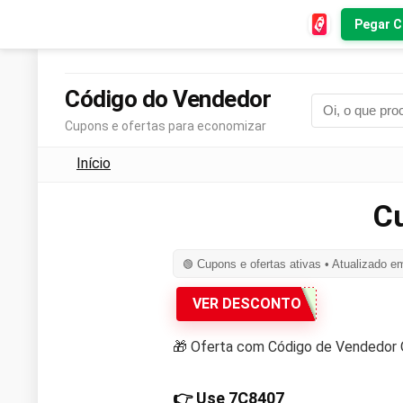
Pegar 
Código do Vendedor
Cupons e ofertas para economizar
Início
C
Cupons e ofertas ativas • Atualizado e
🟢
VER DESCONTO
🎁 Oferta com Código de Vendedor
👉 Use
7C8407