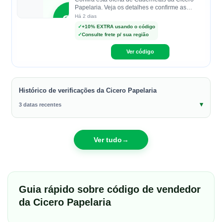
Papelaria. Veja os detalhes e confirme as
condições na loja.
CP
Há 2 dias
✓
+10% EXTRA usando o código
✓
Consulte frete p/ sua região
Cicero
Papelaria
Ver código
Histórico de verificações da Cicero Papelaria
3 datas recentes
Ver tudo
→
Guia rápido sobre código de vendedor
da Cicero Papelaria