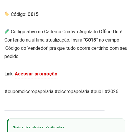
Código:
C015
Código ativo no Caderno Criativo Argolado Office Duo!
Conferido na última atualização. Insira “
C015
” no campo
‘Código do Vendedor’ pra que tudo ocorra certinho com seu
pedido.
Link:
Acessar promoção
#cupomciceropapelaria #ciceropapelaria #publi #2026
1 / 4
‹
›
Status das ofertas: Verificadas