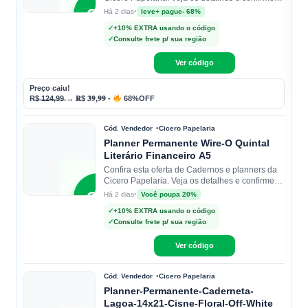
as condições na loja.
CP
•
leve+ pague- 68%
Há 2 dias
✓
+10% EXTRA usando o código
✓
Consulte frete p/ sua região
Cicero
Papelaria
Ver código
Preço caiu!
R̶$̶ ̶1̶2̶4̶,̶9̶9̶ → 𝐑$ 𝟑𝟗,𝟗𝟗 -
68%OFF
Cód. Vendedor
Cicero Papelaria
Planner Permanente Wire-O Quintal
Literário Financeiro A5
Confira esta oferta de Cadernos e planners da
Cicero Papelaria. Veja os detalhes e confirme
as condições na loja.
CP
•
Você poupa 20%
Há 2 dias
✓
+10% EXTRA usando o código
✓
Consulte frete p/ sua região
Cicero
Papelaria
Ver código
Cód. Vendedor
Cicero Papelaria
Planner-Permanente-Caderneta-
Lagoa-14x21-Cisne-Floral-Off-White