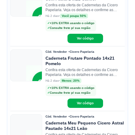
Confira esta oferta de Cadernetas da Cicero
Papelaria. Veja os detalhes e confirme as
condições na loja.
CP
•
Você poupa 50%
Há 2 dias
✓
+10% EXTRA usando o código
✓
Consulte frete p/ sua região
Cicero
Papelaria
Ver código
Cód. Vendedor
Cicero Papelaria
Caderneta Frutare Pontado 14x21
Pomelo
Confira esta oferta de Cadernetas da Cicero
Papelaria. Veja os detalhes e confirme as
condições na loja.
CP
•
Menos: 20%
Há 2 dias
✓
+10% EXTRA usando o código
✓
Consulte frete p/ sua região
Cicero
Papelaria
Ver código
Cód. Vendedor
Cicero Papelaria
Caderneta Meu Pequeno Cicero Astral
Pautado 14x21 Leão
Confira esta oferta de Cadernetas da Cicero