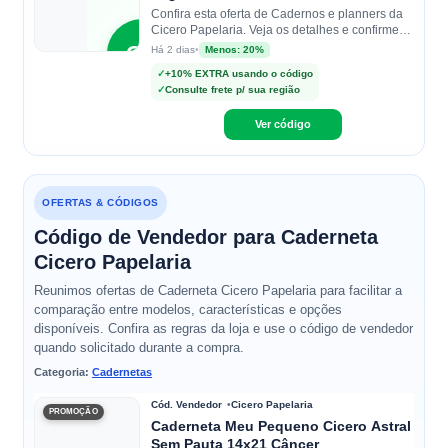
Confira esta oferta de Cadernos e planners da
Cicero Papelaria. Veja os detalhes e confirme
as condições na loja.
CP
•
Menos: 20%
Há 2 dias
✓
+10% EXTRA usando o código
✓
Consulte frete p/ sua região
Cicero
Papelaria
Ver código
OFERTAS & CÓDIGOS
Código de Vendedor para Caderneta
Cicero Papelaria
Reunimos ofertas de Caderneta Cicero Papelaria para facilitar a
comparação entre modelos, características e opções
disponíveis. Confira as regras da loja e use o código de vendedor
quando solicitado durante a compra.
Categoria:
Cadernetas
Cód. Vendedor
Cicero Papelaria
PROMOÇÃO
Caderneta Meu Pequeno Cicero Astral
Sem Pauta 14x21 Câncer