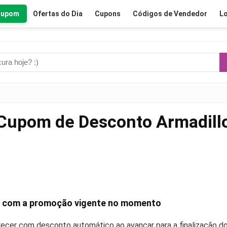
Cupom
Ofertas do Dia
Cupons
Códigos de Vendedor
Lo
Cupom de Desconto Armadill
 com a promoção vigente no momento
recer com desconto automático ao avançar para a finalização do