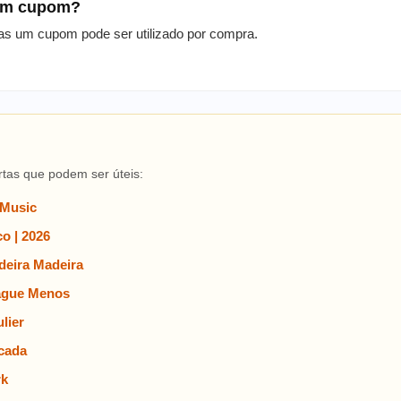
 um cupom?
as um cupom pode ser utilizado por compra.
rtas que podem ser úteis:
 Music
o | 2026
eira Madeira
ague Menos
lier
cada
rk