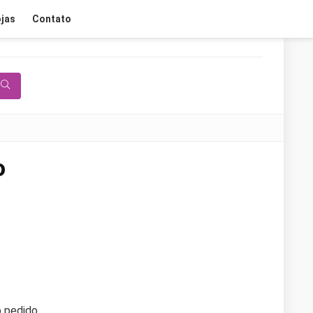
jas
Contato
o
 pedido.