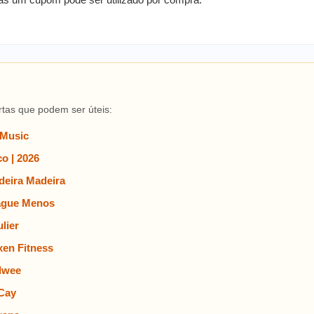
rtas que podem ser úteis:
 Music
o | 2026
eira Madeira
ague Menos
lier
en Fitness
lwee
Cay