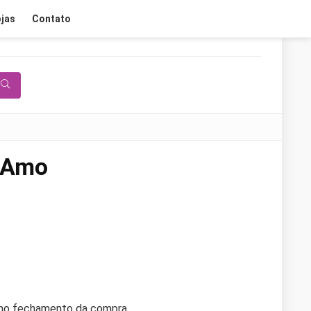
jas
Contato
 Amo
e no fechamento da compra.