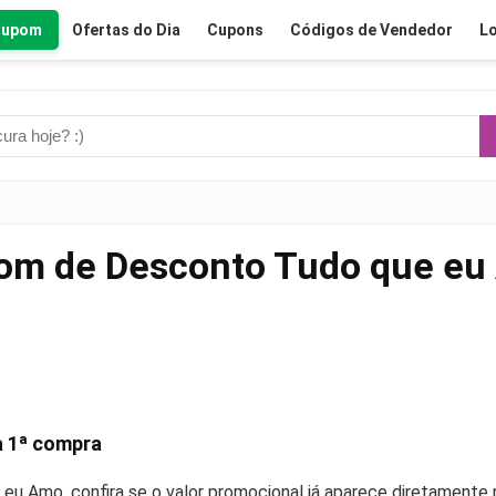
Cupom
Ofertas do Dia
Cupons
Códigos de Vendedor
Lo
om de Desconto Tudo que eu
 1ª compra
eu Amo, confira se o valor promocional já aparece diretament