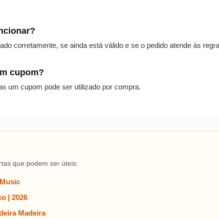
uncionar?
itado corretamente, se ainda está válido e se o pedido atende às reg
 um cupom?
as um cupom pode ser utilizado por compra.
rtas que podem ser úteis:
 Music
o | 2026
eira Madeira