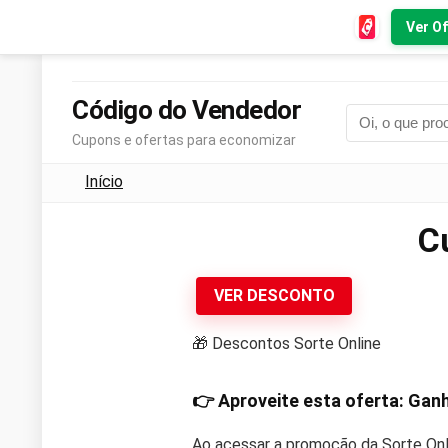
Ver Of
Código do Vendedor
Cupons e ofertas para economizar
Início
C
VER DESCONTO
🎁 Descontos Sorte Online
👉 Aproveite esta oferta: Ga
Ao acessar a promoção da Sorte Onli