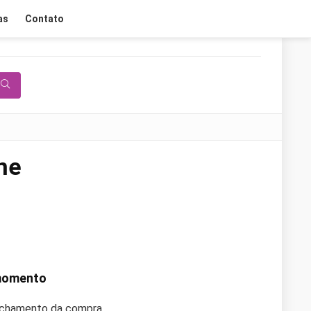
as
Contato
ne
 momento
fechamento da compra.