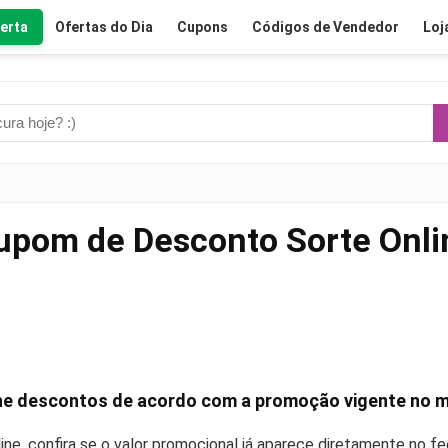
erta
Ofertas do Dia
Cupons
Códigos de Vendedor
Loj
upom de Desconto Sorte Onli
nhe descontos de acordo com a promoção vigente no
ne, confira se o valor promocional já aparece diretamente no 