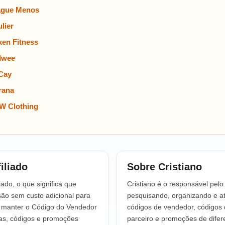
ague Menos
lier
en Fitness
lwee
Cay
rana
W Clothing
iliado
Sobre Cristiano
iado, o que significa que
Cristiano é o responsável pel
o sem custo adicional para
pesquisando, organizando e at
a manter o Código do Vendedor
códigos de vendedor, códigos 
tas, códigos e promoções
parceiro e promoções de difere