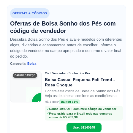
OFERTAS & CÓDIGOS
Ofertas de Bolsa Sonho dos Pés com
código de vendedor
Descubra Bolsa Sonho dos Pés e avalie modelos com diferentes
alças, divisórias e acabamentos antes de escolher. Informe o
código de vendedor no campo apropriado e confirme o valor final
do pedido.
Categoria:
Bolsa
Cód. Vendedor
Sonho dos Pés
BAIXOU O PREÇO
Bolsa Casual Pequena Poli Trend -
Rosa Choque
Confira esta oferta de Bolsa da Sonho dos Pés.
Veja os detalhes e confirme as condições na
loja.
SP
•
Baixou 61%
Há 3 dias
✓
Ganhe 10% OFF com meu código do vendedor
✓
Frete grátis para o Brasil todo nas compras
Sonho
acima de R$ 499,90.
dos Pés
Use: 51140148