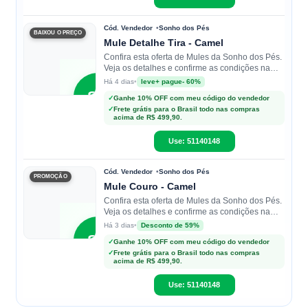
Cód. Vendedor
Sonho dos Pés
BAIXOU O PREÇO
Mule Detalhe Tira - Camel
Confira esta oferta de Mules da Sonho dos Pés.
Veja os detalhes e confirme as condições na
loja.
•
leve+ pague- 60%
Há 4 dias
SP
✓
Ganhe 10% OFF com meu código do vendedor
✓
Frete grátis para o Brasil todo nas compras
acima de R$ 499,90.
Sonho
dos Pés
Use: 51140148
Cód. Vendedor
Sonho dos Pés
PROMOÇÃO
Mule Couro - Camel
Confira esta oferta de Mules da Sonho dos Pés.
Veja os detalhes e confirme as condições na
loja.
•
Desconto de 59%
Há 3 dias
SP
✓
Ganhe 10% OFF com meu código do vendedor
✓
Frete grátis para o Brasil todo nas compras
acima de R$ 499,90.
Sonho
dos Pés
Use: 51140148