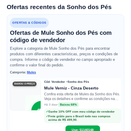
Ofertas recentes da Sonho dos Pés
OFERTAS & CÓDIGOS
Ofertas de Mule Sonho dos Pés com
código de vendedor
Explore a categoria de Mule Sonho dos Pés para encontrar
produtos com diferentes características, preços e condições de
compra. Informe o código de vendedor no campo apropriado e
confirme o valor final do pedido.
Categoria:
Mules
Cód. Vendedor
Sonho dos Pés
BAIXOU O PREÇO
Mule Verniz - Cinza Deserto
Confira esta oferta de Mules da Sonho dos Pés.
Veja os detalhes e confirme as condições na
loja.
•
Baixou 68%
Há 3 dias
SP
✓
Ganhe 10% OFF com meu código do vendedor
✓
Frete grátis para o Brasil todo nas compras
acima de R$ 499,90.
Sonho
dos Pés
Use: 51140148