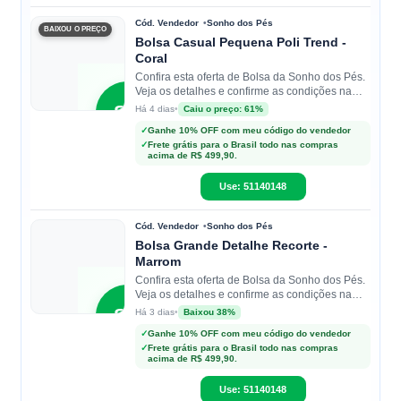
Cód. Vendedor
Sonho dos Pés
BAIXOU O PREÇO
Bolsa Casual Pequena Poli Trend -
Coral
Confira esta oferta de Bolsa da Sonho dos Pés.
Veja os detalhes e confirme as condições na
loja.
SP
•
Caiu o preço: 61%
Há 4 dias
✓
Ganhe 10% OFF com meu código do vendedor
✓
Frete grátis para o Brasil todo nas compras
Sonho
acima de R$ 499,90.
dos Pés
Use: 51140148
Cód. Vendedor
Sonho dos Pés
Bolsa Grande Detalhe Recorte -
Marrom
Confira esta oferta de Bolsa da Sonho dos Pés.
Veja os detalhes e confirme as condições na
loja.
SP
•
Baixou 38%
Há 3 dias
✓
Ganhe 10% OFF com meu código do vendedor
✓
Frete grátis para o Brasil todo nas compras
Sonho
acima de R$ 499,90.
dos Pés
Use: 51140148