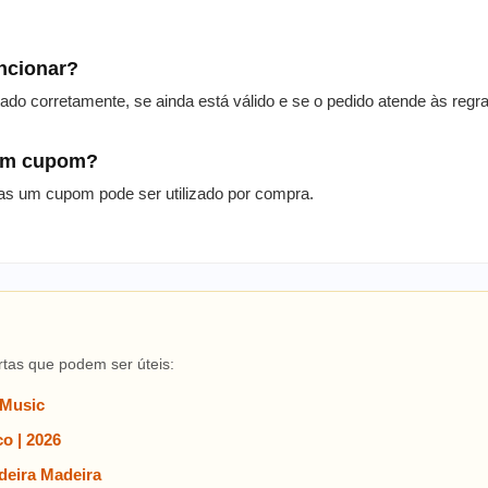
uncionar?
itado corretamente, se ainda está válido e se o pedido atende às reg
 um cupom?
as um cupom pode ser utilizado por compra.
rtas que podem ser úteis:
 Music
o | 2026
eira Madeira