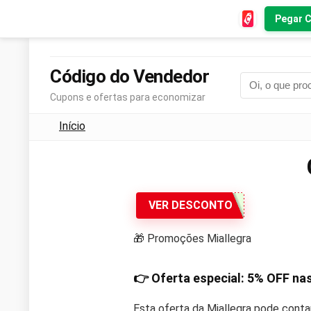
Pegar 
Código do Vendedor
Cupons e ofertas para economizar
Início
VER DESCONTO
🎁 Promoções Miallegra
👉 Oferta especial:
5% OFF
nas
Esta oferta da Miallegra pode conta