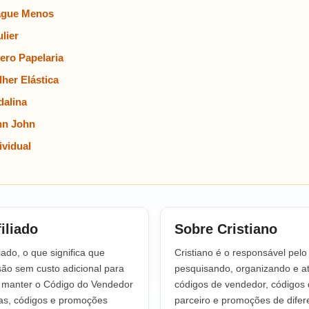
ague Menos
lier
ero Papelaria
her Elástica
alina
hn John
vidual
iliado
Sobre Cristiano
iado, o que significa que
Cristiano é o responsável pel
o sem custo adicional para
pesquisando, organizando e at
a manter o Código do Vendedor
códigos de vendedor, códigos 
tas, códigos e promoções
parceiro e promoções de difere