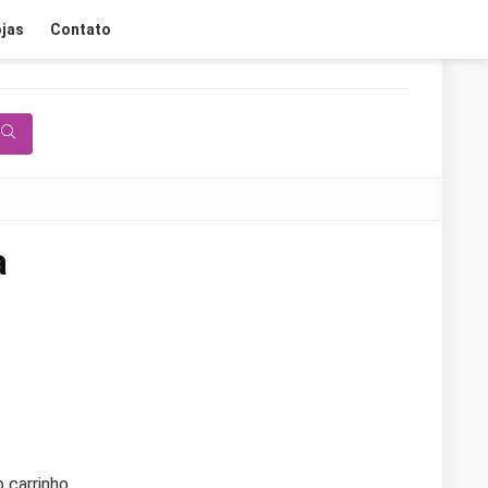
jas
Contato
a
 carrinho.