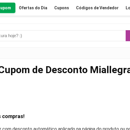
Cupom
Ofertas do Dia
Cupons
Códigos de Vendedor
Lo
Cupom de Desconto Miallegr
 compras!
r com desconto automático aplicado na página do produto ou no