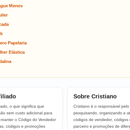
ague Menos
lier
cada
rk
ero Papelaria
her Elástica
alina
iliado
Sobre Cristiano
iado, o que significa que
Cristiano é o responsável pel
o sem custo adicional para
pesquisando, organizando e at
a manter o Código do Vendedor
códigos de vendedor, códigos 
tas, códigos e promoções
parceiro e promoções de difere