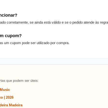
uncionar?
itado corretamente, se ainda está válido e se o pedido atende às reg
 um cupom?
as um cupom pode ser utilizado por compra.
rtas que podem ser úteis:
 Music
o | 2026
eira Madeira