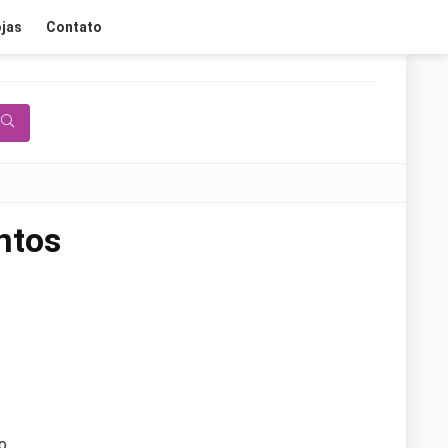
jas
Contato
ntos
o.