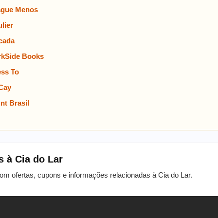
ague Menos
lier
cada
rkSide Books
ss To
Cay
t Brasil
s à Cia do Lar
com ofertas, cupons e informações relacionadas à Cia do Lar.