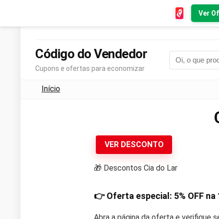
Ver Of
Código do Vendedor
Cupons e ofertas para economizar
Início
VER DESCONTO
🎁 Descontos Cia do Lar
👉 Oferta especial:
5% OFF
na 
Abra a página da oferta e verifique 