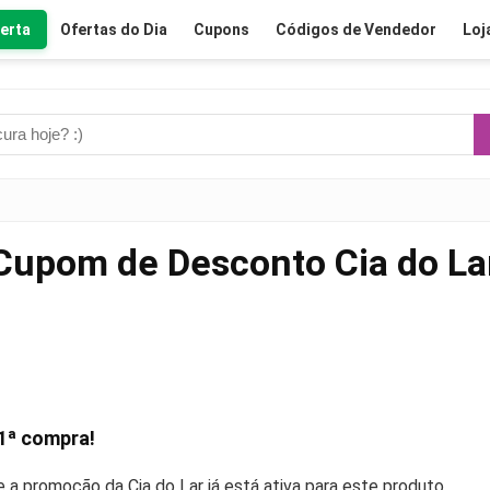
erta
Ofertas do Dia
Cupons
Códigos de Vendedor
Loj
Cupom de Desconto Cia do La
1ª compra!
se a promoção da Cia do Lar já está ativa para este produto.