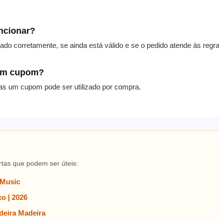
uncionar?
itado corretamente, se ainda está válido e se o pedido atende às reg
 um cupom?
as um cupom pode ser utilizado por compra.
rtas que podem ser úteis:
 Music
o | 2026
eira Madeira