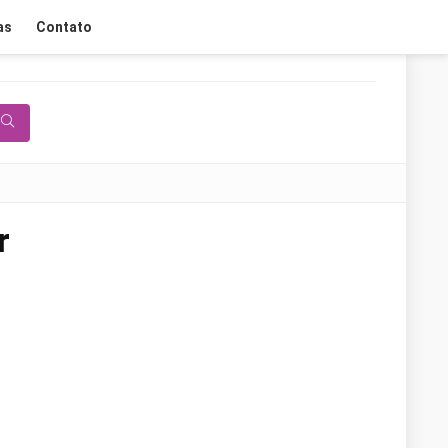
as
Contato
r