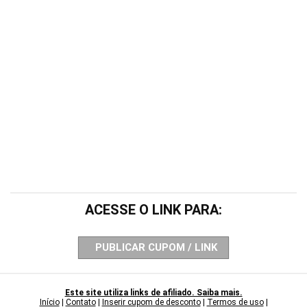
ACESSE O LINK PARA:
PUBLICAR CUPOM / LINK
Este site utiliza links de afiliado. Saiba mais.
Início
|
Contato
|
Inserir cupom de desconto
|
Termos de uso
|