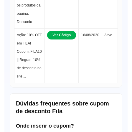
os produtos da
página.
Desconto...
Ação: 10% OFF
Ver Código
16/08/2030
Ativo
em FILA!
Cupom: FILA10
|| Regras: 10%
de desconto no
site,...
Dúvidas frequentes sobre cupom
de desconto Fila
Onde inserir o cupom?