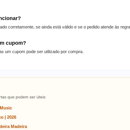
uncionar?
itado corretamente, se ainda está válido e se o pedido atende às reg
 um cupom?
as um cupom pode ser utilizado por compra.
rtas que podem ser úteis:
 Music
o | 2026
eira Madeira