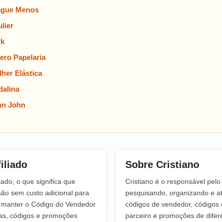
ague Menos
lier
rk
ero Papelaria
her Elástica
alina
hn John
iliado
Sobre Cristiano
iado, o que significa que
Cristiano é o responsável pel
o sem custo adicional para
pesquisando, organizando e at
a manter o Código do Vendedor
códigos de vendedor, códigos 
tas, códigos e promoções
parceiro e promoções de difere