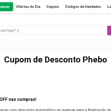
Cupom
Ofertas do Dia
Cupons
Códigos de Vendedor
Lo
Cupom de Desconto Phebo
 OFF
nas compras!
recer com desconto automático ao avançar para a finalização do