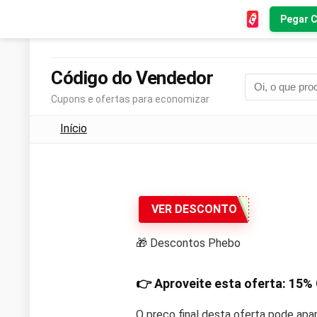
Pegar 
Código do Vendedor
Cupons e ofertas para economizar
Início
VER DESCONTO
🎁 Descontos Phebo
👉 Aproveite esta oferta:
15%
O preço final desta oferta pode apa