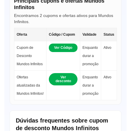
Principais cupons e ofertas Mundos
Infinitos
Encontramos 2 cupoms e ofertas ativos para Mundos
Infinitos.
Oferta
Código / Cupom
Validade
Status
Cupom de
Ver Código
Enquanto
Ativo
Desconto
durar a
Mundos Infinitos
promoção
Ofertas
Ver
Enquanto
Ativo
desconto
atualizadas da
durar a
Mundos Infinitos!
promoção
Dúvidas frequentes sobre cupom
de desconto Mundos Infinitos