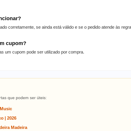
uncionar?
itado corretamente, se ainda está válido e se o pedido atende às reg
 um cupom?
as um cupom pode ser utilizado por compra.
rtas que podem ser úteis:
 Music
o | 2026
eira Madeira