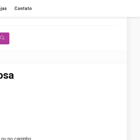
jas
Contato
osa
u no carrinho.