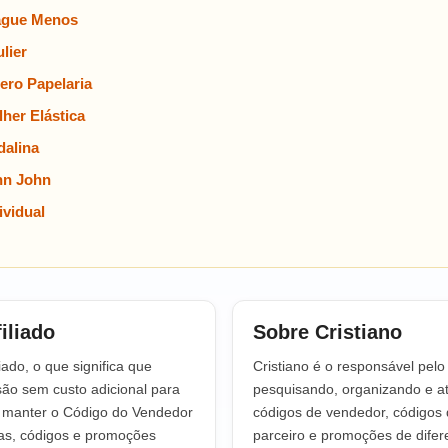
ague Menos
lier
ero Papelaria
her Elástica
alina
hn John
vidual
iliado
Sobre Cristiano
iado, o que significa que
Cristiano é o responsável pel
o sem custo adicional para
pesquisando, organizando e at
a manter o Código do Vendedor
códigos de vendedor, códigos 
tas, códigos e promoções
parceiro e promoções de difere