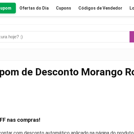
Cupom
Ofertas do Dia
Cupons
Códigos de Vendedor
Lo
pom de Desconto Morango R
FF
nas compras!
ontar com desconto automático aplicado na página do produto o