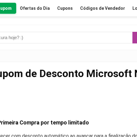
Cupom
Ofertas do Dia
Cupons
Códigos de Vendedor
Lo
pom de Desconto Microsoft
rimeira Compra por tempo limitado
recer com desconto automático ao avançar para a finalização do