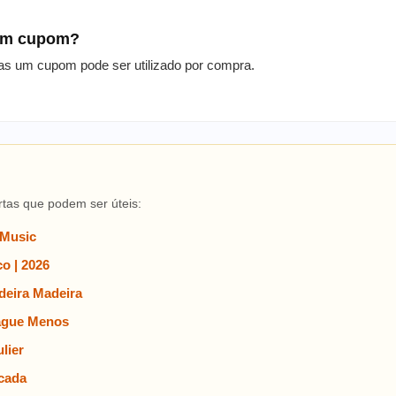
 um cupom?
as um cupom pode ser utilizado por compra.
rtas que podem ser úteis:
 Music
o | 2026
eira Madeira
ague Menos
lier
cada