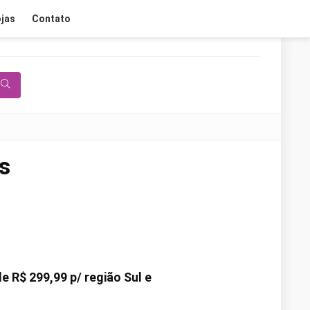
jas
Contato
s
de
R$ 299,99
p/ região Sul e