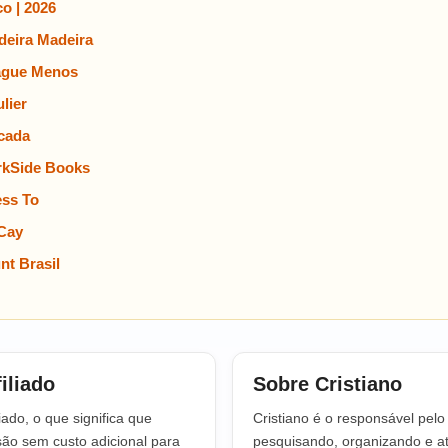
o | 2026
eira Madeira
ague Menos
lier
cada
rkSide Books
ss To
Cay
t Brasil
iliado
Sobre Cristiano
iado, o que significa que
Cristiano é o responsável pel
o sem custo adicional para
pesquisando, organizando e at