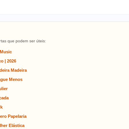
rtas que podem ser úteis:
 Music
o | 2026
eira Madeira
ague Menos
lier
cada
rk
ero Papelaria
her Elástica