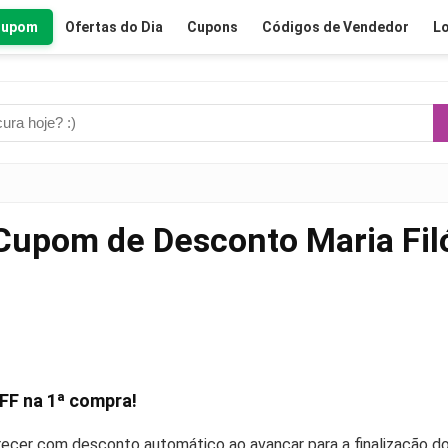
Cupom
Ofertas do Dia
Cupons
Códigos de Vendedor
Lo
Cupom de Desconto Maria Fil
FF
na 1ª compra!
recer com desconto automático ao avançar para a finalização do