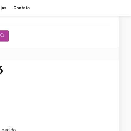
jas
Contato
ó
 pedido.