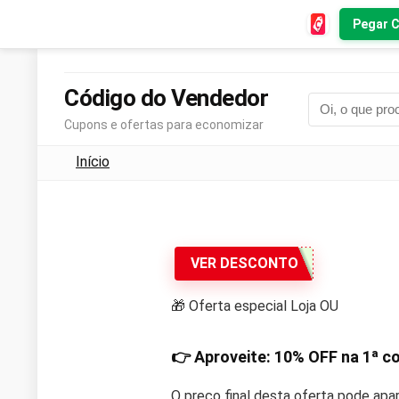
Pegar 
Código do Vendedor
Cupons e ofertas para economizar
Início
VER DESCONTO
🎁 Oferta especial Loja OU
👉 Aproveite:
10% OFF
na 1ª c
O preço final desta oferta pode apa