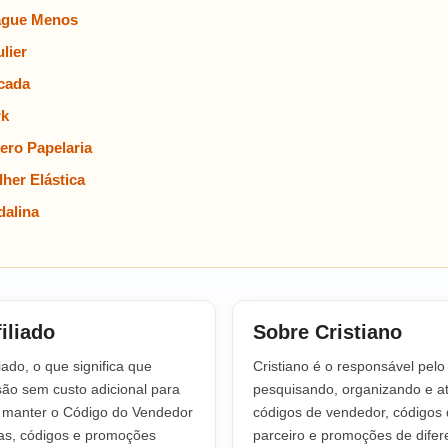
ague Menos
lier
cada
rk
ero Papelaria
her Elástica
alina
iliado
Sobre Cristiano
iado, o que significa que
Cristiano é o responsável pel
o sem custo adicional para
pesquisando, organizando e at
a manter o Código do Vendedor
códigos de vendedor, códigos 
tas, códigos e promoções
parceiro e promoções de difere