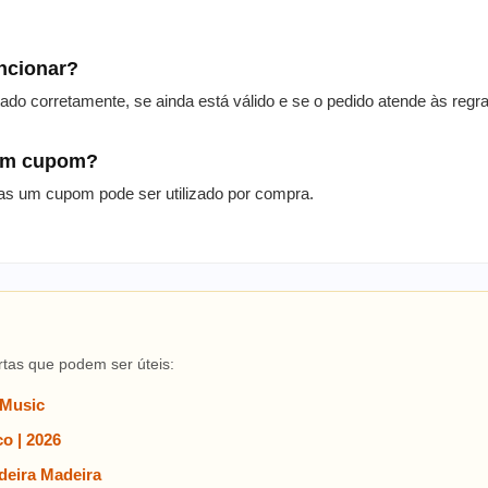
uncionar?
itado corretamente, se ainda está válido e se o pedido atende às reg
 um cupom?
as um cupom pode ser utilizado por compra.
rtas que podem ser úteis:
 Music
o | 2026
eira Madeira