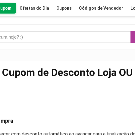
Cupom
Ofertas do Dia
Cupons
Códigos de Vendedor
Lo
Cupom de Desconto Loja OU
ompra
recer com desconto automático ao avançar para a finalização do