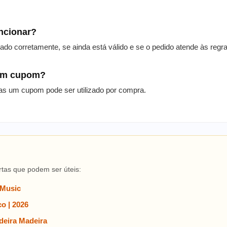
uncionar?
itado corretamente, se ainda está válido e se o pedido atende às reg
 um cupom?
as um cupom pode ser utilizado por compra.
rtas que podem ser úteis:
 Music
o | 2026
eira Madeira