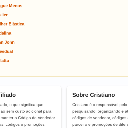
ague Menos
lier
her Elástica
alina
hn John
vidual
latto
iliado
Sobre Cristiano
iado, o que significa que
Cristiano é o responsável pel
o sem custo adicional para
pesquisando, organizando e at
a manter o Código do Vendedor
códigos de vendedor, códigos 
tas, códigos e promoções
parceiro e promoções de difere