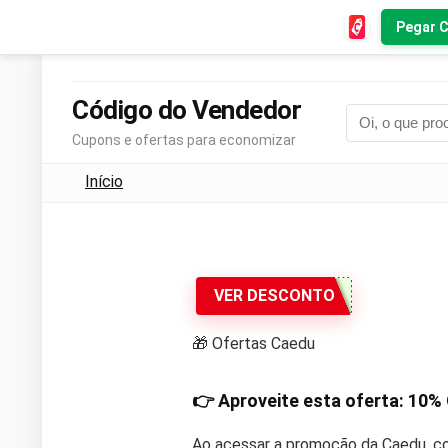
Pegar 
Código do Vendedor
Cupons e ofertas para economizar
Início
VER DESCONTO
🎁 Ofertas Caedu
👉 Aproveite esta oferta:
10%
Ao acessar a promoção da Caedu, co