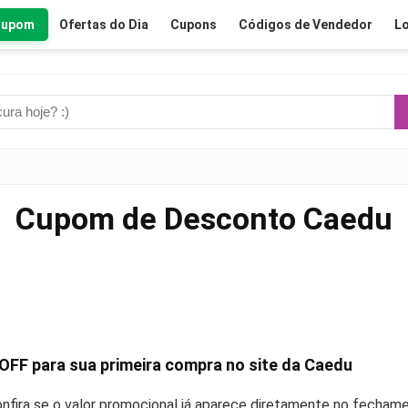
Cupom
Ofertas do Dia
Cupons
Códigos de Vendedor
Lo
Cupom de Desconto Caedu
 OFF
para sua primeira compra no site da Caedu
nfira se o valor promocional já aparece diretamente no fecham