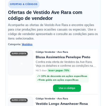
OFERTAS & CÓDIGOS
Ofertas de Vestido Ave Rara com
código de vendedor
Acompanhe as ofertas de Vestido Ave Rara e encontre opções
para criar produções para ocasiões casuais ou especiais. Use o
código de vendedor apresentado e consulte as condições para os
itens selecionados.
Categoria:
Vestidos
Código Vendedor
Ave Rara
SUPER OFERTA
Blusa Assimetrica Penelope Preto
Confira esta oferta de Vestidos da Ave Rara.
Veja os detalhes e confirme as condições na
loja.
•
leve+ pague- 70%
Há 5 dias
✓
+ 10% de desconto em ações específicas
✓
Frete grátis em ações específicas
Use o código
Código Vendedor
Ave Rara
SUPER OFERTA
Vestido Longo Amanhecer Rosa