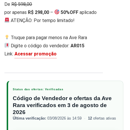
De R̶$̶ ̶5̶9̶8̶,̶0̶0̶
por apenas
R$ 298,00
–
50%OFF
aplicado
ATENÇÃO: Por tempo limitado!
Truque para pagar menos na Ave Rara
Digite o código do vendedor:
AR015
Link:
Acessar promoção
1 / 4
‹
›
Status das ofertas: Verificadas
Código de Vendedor e ofertas da Ave
Rara verificados em 3 de agosto de
2026
Última verificação:
03/08/2026 às 14:59
·
12
ofertas ativas