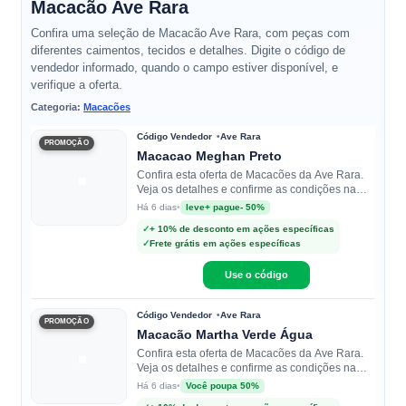
Macacão Ave Rara
Confira uma seleção de Macacão Ave Rara, com peças com
diferentes caimentos, tecidos e detalhes. Digite o código de
vendedor informado, quando o campo estiver disponível, e
verifique a oferta.
Categoria:
Macacões
Código Vendedor
Ave Rara
PROMOÇÃO
Macacao Meghan Preto
Confira esta oferta de Macacões da Ave Rara.
Veja os detalhes e confirme as condições na
loja.
•
leve+ pague- 50%
Há 6 dias
✓
+ 10% de desconto em ações específicas
✓
Frete grátis em ações específicas
Use o código
Código Vendedor
Ave Rara
PROMOÇÃO
Macacão Martha Verde Água
Confira esta oferta de Macacões da Ave Rara.
Veja os detalhes e confirme as condições na
loja.
•
Você poupa 50%
Há 6 dias