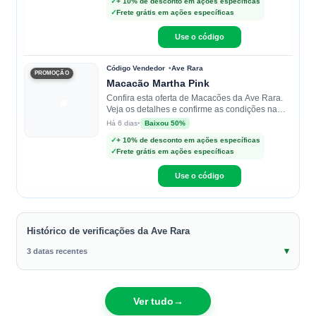
✓
+ 10% de desconto em ações específicas
✓
Frete grátis em ações específicas
Use o código
Código Vendedor
Ave Rara
PROMOÇÃO
Macacão Martha Pink
Confira esta oferta de Macacões da Ave Rara.
Veja os detalhes e confirme as condições na
loja.
•
Baixou 50%
Há 6 dias
✓
+ 10% de desconto em ações específicas
✓
Frete grátis em ações específicas
Use o código
Histórico de verificações da Ave Rara
3 datas recentes
Ver tudo
→