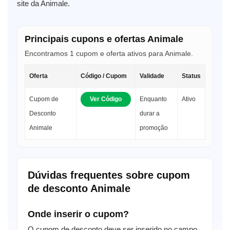
site da Animale.
Principais cupons e ofertas Animale
Encontramos 1 cupom e oferta ativos para Animale.
Oferta
Código / Cupom
Validade
Status
Cupom de
Ver Código
Enquanto
Ativo
Desconto
durar a
Animale
promoção
Dúvidas frequentes sobre cupom
de desconto Animale
Onde inserir o cupom?
O cupom de desconto deve ser inserido no campo