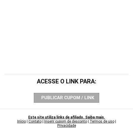
ACESSE O LINK PARA:
PUBLICAR CUPOM / LINK
Este site utiliza links de afiliado. Saiba mais.
Início
|
Contato
|
Inserir cupom de desconto
|
Termos de uso
|
Privacidade