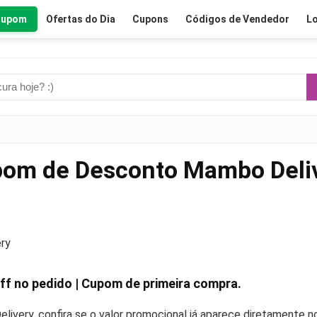
Cupom
Ofertas do Dia
Cupons
Códigos de Vendedor
Lo
om de Desconto Mambo Deli
ry
ff
no pedido | Cupom de primeira compra.
ivery, confira se o valor promocional já aparece diretamente 