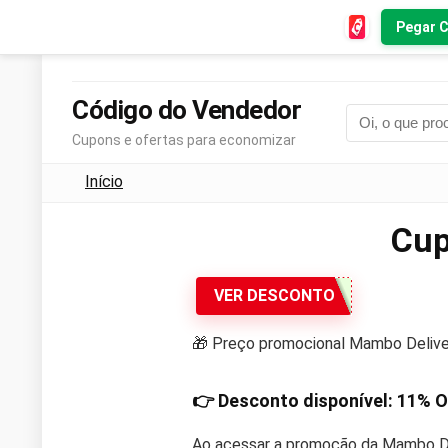
Pegar 
Código do Vendedor
Cupons e ofertas para economizar
Início
Cup
VER DESCONTO
🎁 Preço promocional Mambo Delive
👉 Desconto disponível:
11% O
Ao acessar a promoção da Mambo Del