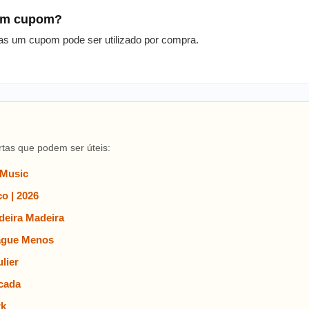
 um cupom?
as um cupom pode ser utilizado por compra.
rtas que podem ser úteis:
 Music
o | 2026
eira Madeira
ague Menos
lier
cada
rk