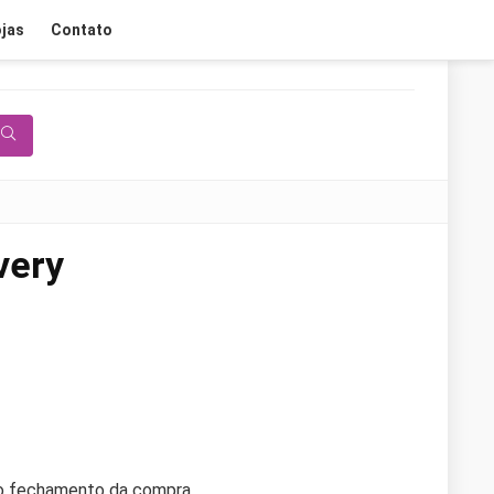
jas
Contato
very
no fechamento da compra.