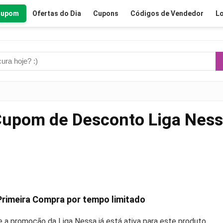
Cupom
Ofertas do Dia
Cupons
Códigos de Vendedor
Lo
upom de Desconto Liga Nes
Primeira Compra por tempo limitado
se a promoção da Liga Nessa já está ativa para este produto.