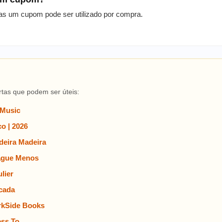
as um cupom pode ser utilizado por compra.
rtas que podem ser úteis:
 Music
o | 2026
eira Madeira
ague Menos
lier
cada
rkSide Books
ss To