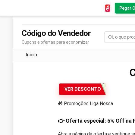
Pegar 
Código do Vendedor
Cupons e ofertas para economizar
Início
C
VER DESCONTO
🎁 Promoções Liga Nessa
👉 Oferta especial:
5% Off
na 
Abra a página da oferta e verifique 