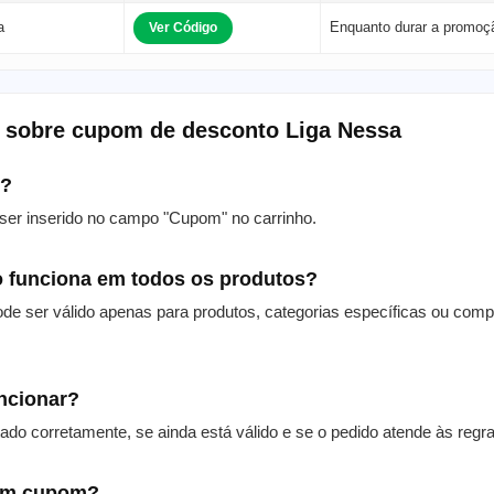
a
Enquanto durar a promoç
Ver Código
s sobre cupom de desconto Liga Nessa
m?
er inserido no campo "Cupom" no carrinho.
 funciona em todos os produtos?
de ser válido apenas para produtos, categorias específicas ou com
uncionar?
itado corretamente, se ainda está válido e se o pedido atende às reg
 um cupom?