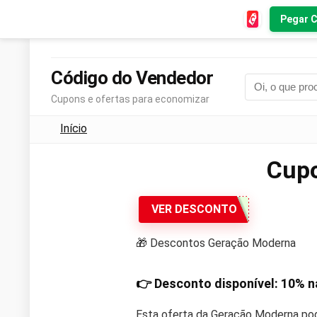
Pegar 
Código do Vendedor
Cupons e ofertas para economizar
Início
Cup
VER DESCONTO
🎁 Descontos Geração Moderna
👉 Desconto disponível:
10%
n
Esta oferta da Geração Moderna pod