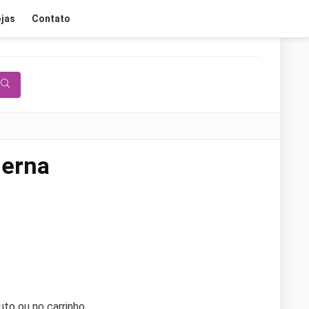
jas
Contato
erna
to ou no carrinho.