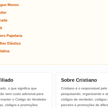
ague Menos
lier
cada
rk
ero Papelaria
her Elástica
alina
iliado
Sobre Cristiano
iado, o que significa que
Cristiano é o responsável pel
o sem custo adicional para
pesquisando, organizando e at
a manter o Código do Vendedor
códigos de vendedor, códigos 
tas, códigos e promoções
parceiro e promoções de difere