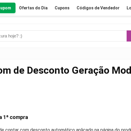
Cupom
Ofertas do Dia
Cupons
Códigos de Vendedor
Lo
om de Desconto Geração Mod
a 1ª compra
e contar com desconto automático aplicado na página do produ