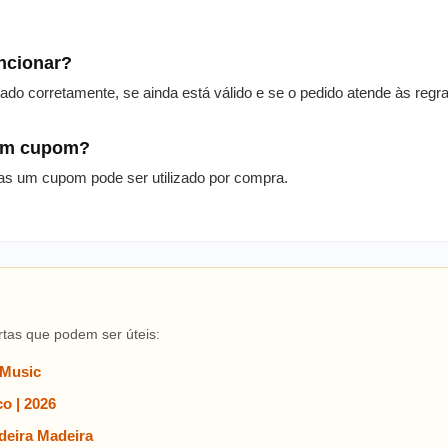
uncionar?
itado corretamente, se ainda está válido e se o pedido atende às reg
 um cupom?
as um cupom pode ser utilizado por compra.
rtas que podem ser úteis:
 Music
o | 2026
eira Madeira