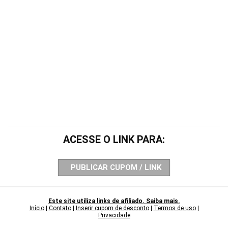
ACESSE O LINK PARA:
PUBLICAR CUPOM / LINK
Este site utiliza links de afiliado. Saiba mais.
Início
|
Contato
|
Inserir cupom de desconto
|
Termos de uso
|
Privacidade